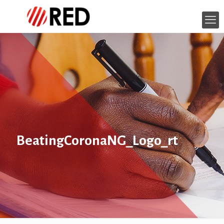
BeatingCoronaNG_Logo_rt